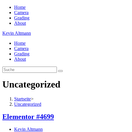
Zum
Home
Inhalt
Camera
springen
Grading
About
Kevin Altmann
Home
Camera
Grading
About
Uncategorized
Startseite
>
Uncategorized
Elementor #4699
Beitrags-
Kevin Altmann